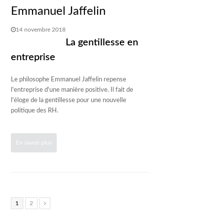
Emmanuel Jaffelin
14 novembre 2018
La gentillesse en
entreprise
Le philosophe Emmanuel Jaffelin repense
l'entreprise d'une manière positive. Il fait de
l'éloge de la gentillesse pour une nouvelle
politique des RH.
En savoir plus
Page
1
Page
2
Suivant