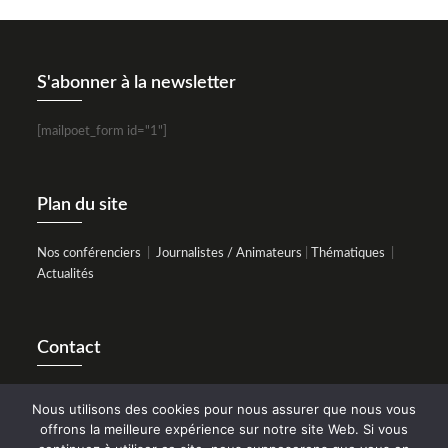
S'abonner à la newsletter
[mailpoet_form id="1"]
Plan du site
Nos conférenciers
|
Journalistes / Animateurs
|
Thématiques
|
Actualités
Contact
3 rue Albert Ferrasse - 47 550 Boé
Nous utilisons des cookies pour nous assurer que nous vous
05 53 77 97 28
offrons la meilleure expérience sur notre site Web. Si vous
Mobile 06 44 75 92 56