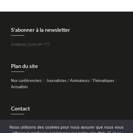
S'abonner à la newsletter
[mailpoet_form id="1"]
Plan du site
Nos conférenciers
|
Journalistes / Animateurs
|
Thématiques
|
Actualités
Contact
3 rue Albert Ferrasse - 47 550 Boé
Nous utilisons des cookies pour nous assurer que nous vous
05 53 77 97 28