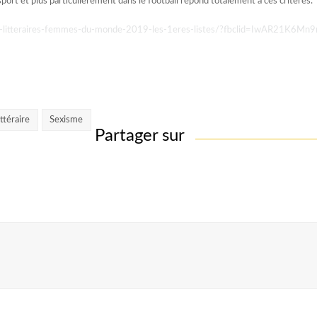
port et plus particulièrement dans le football répond totalement à ces critères.
x-litteraires-femmes-du-monde-2019-les-1eres-listes/?fbclid=IwAR21K
ittéraire
Sexisme
Partager sur