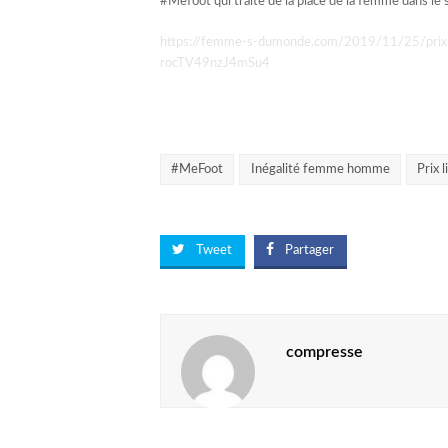
#Mefoot qui traite de la place de la femme dans le s
https://femme-s-dumonde.com/2019/11/25/pri
rocTV49nzJ4mSu4
#MeFoot
Inégalité femme homme
Prix l
Tweet
Partager
compresse