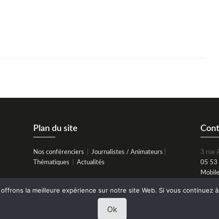
Plan du site
Cont
Nos conférenciers
|
Journalistes / Animateurs
|
3 rue 
Thématiques
|
Actualités
05 53
Mobil
contac
frons la meilleure expérience sur notre site Web. Si vous continuez à 
Ok