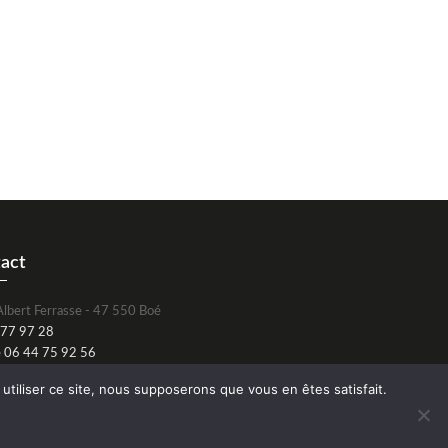
act
Albert Ferrasse - 47 550 Boé
 77 97 28
e 06 44 75 92 56
t@confeteeze.fr
utiliser ce site, nous supposerons que vous en êtes satisfait.